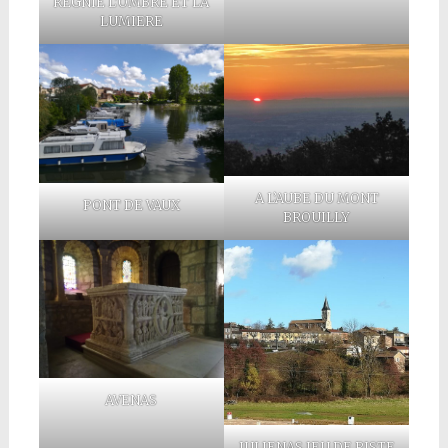
REGNIE L’OMBRE ET LA
LUMIERE
A L’AUBE DU MONT
PONT DE VAUX
BROUILLY
AVENAS
JULIENAS JEU DE PISTE