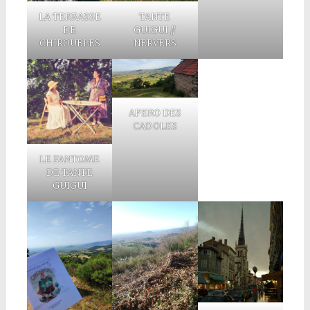
LA TERRASSE
TANTE
DE
GUIGUI //
CHIROUBLES
NERVERS
APERO DES
CADOLES
LE FANTOME
DE TANTE
GUIGUI