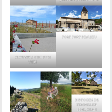
FORT FORT BEAUJEU
CLOS VITIS VENI VEDI
VITIS
HISTOIRES DE
FEMMES EN
BEAUJOLAIS