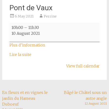
Pont de Vaux
6 May 2021
Perrine
Pont
10h00
–
11h30
de
10 August 2021
Vaux
Plus d’information
Lire la suite
View full calendar
Post
En fleurs et en vignes le
Bâgé le Châtel sous un
jardin du Hameau
autre angle
navigation
12 August 2021
Duboeuf