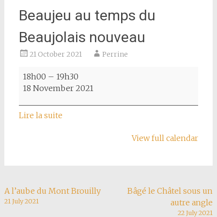
Beaujeu au temps du
Beaujolais nouveau
21 October 2021
Perrine
Beaujeu
18h00
–
19h30
au
18 November 2021
temps
du
Lire la suite
Beaujolais
nouveau
View full calendar
Post
A l’aube du Mont Brouilly
Bâgé le Châtel sous un
21 July 2021
autre angle
navigation
22 July 2021