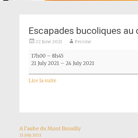
Escapades bucoliques au 
22 June 2021
Perrine
Escapades
17h00
–
8h45
bucoliques
21 July 2021
–
24 July 2021
au
château
Lire la suite
de
Nervers
Post
A l’aube du Mont Brouilly
21 July 2021